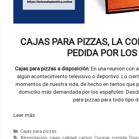
CAJAS PARA PIZZAS, LA CO
PEDIDA POR LOS
Cajas para pizzas a disposición.
En una reunión con a
algún acontecimiento televisivo o deportivo. Lo ci
momentos de nuestra vida, de hecho en tantos que pe
domicilio más demandada por los españoles. Desde
para pizzas para todo tipo 
Leer más
Categorías
Cajas para pizzas
Etiquetas
Alimentación
,
cajas
,
calidad
,
carton
,
Cocinar
,
comida
,
Domi