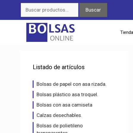
Saltar
Buscar
Buscar
al
por:
contenido
Tiend
Listado de artículos
Bolsas de papel con asa rizada.
Bolsas plástico asa troquel.
Bolsas con asa camiseta
Calzas desechables.
Bolsas de polietileno