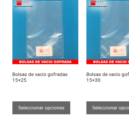
Bolsas de vacío gofradas
Bolsas de vacío go
15×25.
15×30.
Este
producto
Seleccionar opciones
Seleccionar opc
tiene
múltiples
variantes.