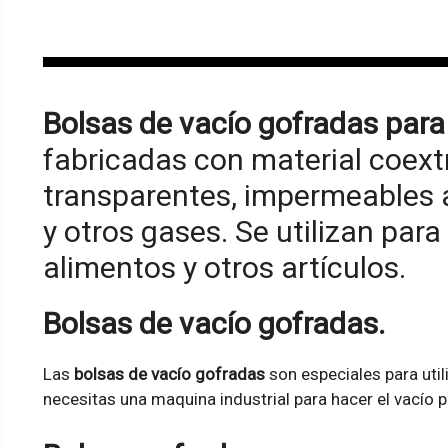
variantes.
Las
opciones
se
pueden
Bolsas de vacío gofradas par
elegir
fabricadas con material coextr
en
transparentes, impermeables a
la
página
y otros gases. Se utilizan par
de
alimentos y otros artículos.
producto
Bolsas de vacío gofradas.
Las
bolsas de vacío gofradas
son especiales para uti
necesitas una maquina industrial para hacer el vacío 