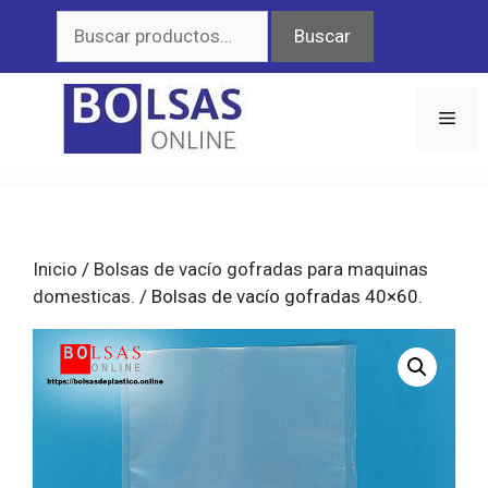
Saltar
Buscar
Buscar
al
por:
contenido
Men
Inicio
/
Bolsas de vacío gofradas para maquinas
domesticas.
/ Bolsas de vacío gofradas 40×60.