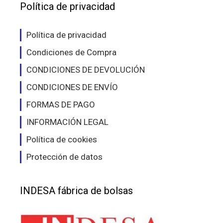
eleg
Política de privacidad
en
en
la
la
página
Política de privacidad
pág
de
Condiciones de Compra
de
producto
pro
CONDICIONES DE DEVOLUCIÓN
CONDICIONES DE ENVÍO
FORMAS DE PAGO
INFORMACIÓN LEGAL
Política de cookies
Protección de datos
INDESA fábrica de bolsas