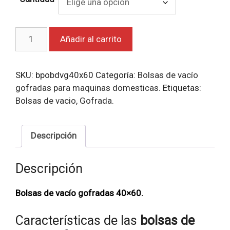
Bolsas
Añadir al carrito
de
vacío
gofradas
SKU:
bpobdvg40x60
Categoría:
Bolsas de vacío
40x60.
gofradas para maquinas domesticas.
Etiquetas:
cantidad
Bolsas de vacio
,
Gofrada.
Descripción
Descripción
Bolsas de vacío gofradas 40×60.
Características de las
bolsas de