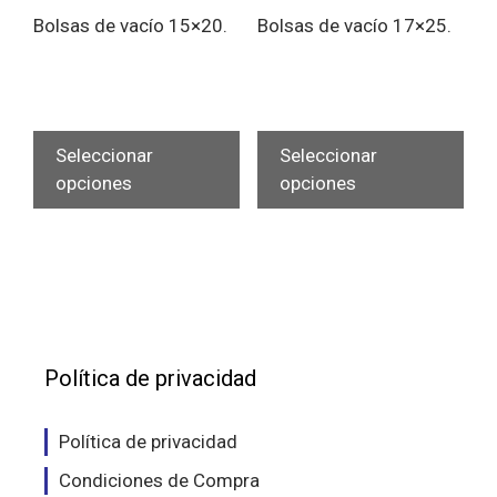
producto
Bolsas de vacío 15×20.
Bolsas de vacío 17×25.
pro
Este
Est
producto
pro
Seleccionar
Seleccionar
tiene
tien
opciones
opciones
múltiples
múlt
variantes.
vari
Las
Las
opciones
opc
se
se
pueden
pue
elegir
eleg
Política de privacidad
en
en
la
la
Política de privacidad
página
pág
Condiciones de Compra
de
de