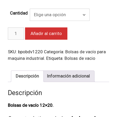
Cantidad
Bolsas
Añadir al carrito
de
vacío
12x20.
SKU:
bpobdv1220
Categoría:
Bolsas de vacío para
cantidad
maquina industrial.
Etiqueta:
Bolsas de vacio
Descripción
Información adicional
Descripción
Bolsas de
vacío 12×20.