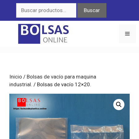
Saltar
Buscar
Buscar
al
por:
contenido
Men
Inicio
/
Bolsas de vacío para maquina
industrial.
/ Bolsas de vacío 12×20.