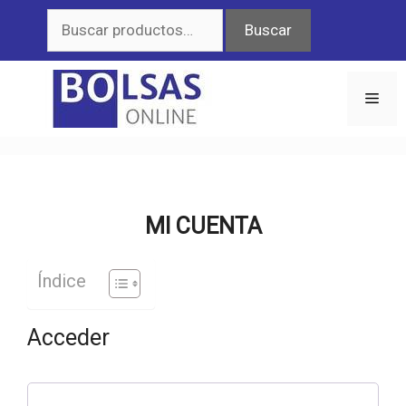
Saltar
Buscar
Buscar
al
por:
contenido
Men
MI CUENTA
Índice
Acceder