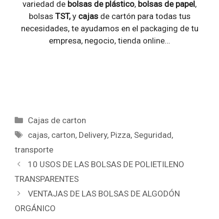
variedad de
bolsas de plástico
,
bolsas de papel
,
bolsas
TST,
y
cajas
de cartón para todas tus
necesidades, te ayudamos en el
packaging
de tu
empresa, negocio,
tienda online
…
Categorías
Cajas de carton
Etiquetas
cajas
,
carton
,
Delivery
,
Pizza
,
Seguridad
,
transporte
10 USOS DE LAS BOLSAS DE POLIETILENO
TRANSPARENTES
VENTAJAS DE LAS BOLSAS DE ALGODÓN
ORGÁNICO