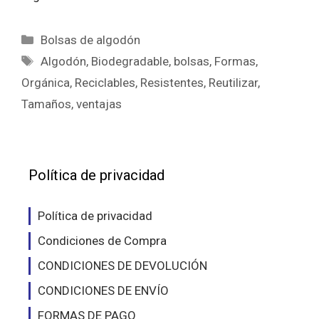
Categorías
Bolsas de algodón
Etiquetas
Algodón
,
Biodegradable
,
bolsas
,
Formas
,
Orgánica
,
Reciclables
,
Resistentes
,
Reutilizar
,
Tamaños
,
ventajas
Política de privacidad
Política de privacidad
Condiciones de Compra
CONDICIONES DE DEVOLUCIÓN
CONDICIONES DE ENVÍO
FORMAS DE PAGO