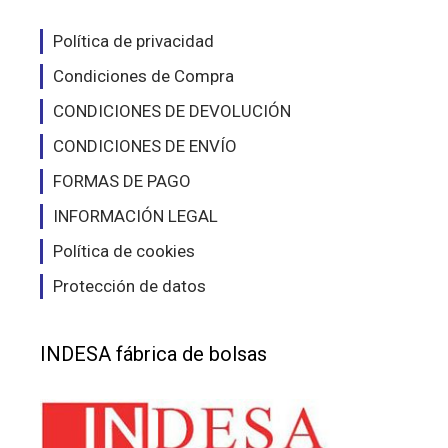
en
en
la
la
Política de privacidad
página
pág
Condiciones de Compra
de
de
producto
pro
CONDICIONES DE DEVOLUCIÓN
CONDICIONES DE ENVÍO
FORMAS DE PAGO
INFORMACIÓN LEGAL
Política de cookies
Protección de datos
INDESA fábrica de bolsas