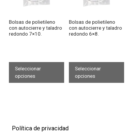
la
pág
página
de
de
pro
Bolsas de polietileno
Bolsas de polietileno
producto
con autocierre y taladro
con autocierre y taladro
redondo 7×10.
redondo 6×8.
Este
Est
producto
pro
Seleccionar
Seleccionar
tiene
tien
opciones
opciones
múltiples
múlt
variantes.
vari
Las
Las
opciones
opc
se
se
pueden
pue
elegir
eleg
Política de privacidad