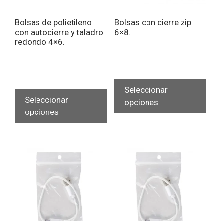
Bolsas de polietileno
Bolsas con cierre zip
con autocierre y taladro
6×8.
redondo 4×6.
Est
Este
pro
Seleccionar
producto
Seleccionar
tien
opciones
tiene
opciones
múlt
múltiples
vari
variantes.
Las
Las
opc
opciones
se
se
pue
pueden
eleg
elegir
en
en
la