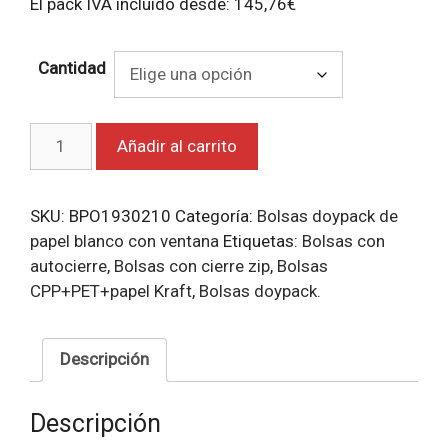
El pack IVA incluido desde:
145,76
€
Cantidad
Bolsas
Añadir al carrito
doypack
de
papel
SKU:
BPO1930210
Categoría:
Bolsas doypack de
blanco
papel blanco con ventana
Etiquetas:
Bolsas con
con
autocierre
,
Bolsas con cierre zip
,
Bolsas
ventana12x20+6.
CPP+PET+papel Kraft
,
Bolsas doypack.
cantidad
Descripción
Descripción