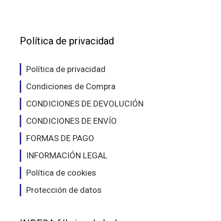
opciones
opc
se
se
pueden
pue
elegir
eleg
Política de privacidad
en
en
la
la
Política de privacidad
página
pág
Condiciones de Compra
de
de
producto
pro
CONDICIONES DE DEVOLUCIÓN
CONDICIONES DE ENVÍO
FORMAS DE PAGO
INFORMACIÓN LEGAL
Política de cookies
Protección de datos