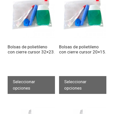
Bolsas de polietileno
Bolsas de polietileno
con cierre cursor 32×23.
con cierre cursor 20×15.
Este
Est
producto
pro
Seleccionar
Seleccionar
tiene
tien
opciones
opciones
múltiples
múlt
variantes.
vari
Las
Las
opciones
opc