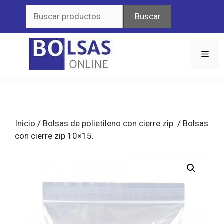
Saltar
Buscar
Buscar
al
por:
contenido
Men
Inicio
/
Bolsas de polietileno con cierre zip.
/ Bolsas
con cierre zip 10×15.