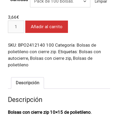
Limpiar
3,66
€
Bolsas
Añadir al carrito
con
cierre
zip
SKU:
BPO2412140 100
Categoría:
Bolsas de
10x15.
polietileno con cierre zip.
Etiquetas:
Bolsas con
cantidad
autocierre
,
Bolsas con cierre zip
,
Bolsas de
polietileno
Descripción
Descripción
Bolsas con cierre zip 10×15 de polietileno
.