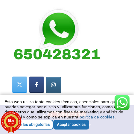
Esta web utiliza tanto cookies técnicas, esenciales para que
puedas navegar por el sitio y utilizar sus funciones, como cookies
de terceros que utilizamos con fines de marketing y análisis de
Contactanos
datos, tal y como se explica en nuestra
política de cookies
.
9.6
/10
© 2020
Bolsas Online
122 notas
Aceptar las obligatorias
Aceptar cookies