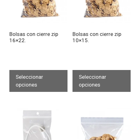
Bolsas con cierre zip
Bolsas con cierre zip
16×22.
10×15.
Este
Est
producto
pro
Seleccionar
Seleccionar
tiene
tien
opciones
opciones
múltiples
múlt
variantes.
vari
Las
Las
opciones
opc
se
se
pueden
pue
elegir
eleg