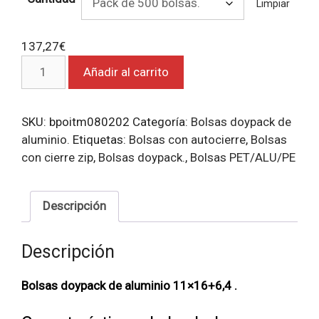
Limpiar
137,27
€
Bolsas
Añadir al carrito
doypack
de
aluminio
SKU:
bpoitm080202
Categoría:
Bolsas doypack de
11x16+6,4.
aluminio.
Etiquetas:
Bolsas con autocierre
,
Bolsas
cantidad
con cierre zip
,
Bolsas doypack.
,
Bolsas PET/ALU/PE
Descripción
Descripción
Bolsas
doypack de aluminio 11×16+6,4 .