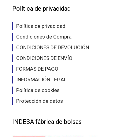
eleg
elegir
Política de privacidad
en
en
la
la
pág
Política de privacidad
página
de
Condiciones de Compra
de
pro
producto
CONDICIONES DE DEVOLUCIÓN
CONDICIONES DE ENVÍO
FORMAS DE PAGO
INFORMACIÓN LEGAL
Política de cookies
Protección de datos
INDESA fábrica de bolsas