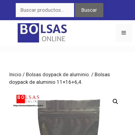
Saltar
Buscar
Buscar
al
por:
contenido
Men
Inicio
/
Bolsas doypack de aluminio.
/ Bolsas
doypack de aluminio 11×16+6,4.