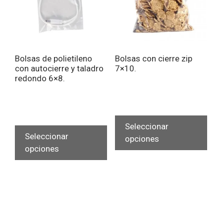
en
en
la
la
página
pág
de
de
Bolsas de polietileno
Bolsas con cierre zip
producto
pro
con autocierre y taladro
7×10.
redondo 6×8.
Est
Este
pro
Seleccionar
producto
Seleccionar
tien
opciones
tiene
opciones
múlt
múltiples
vari
variantes.
Las
Las
opc
opciones
se
se
pue
pueden