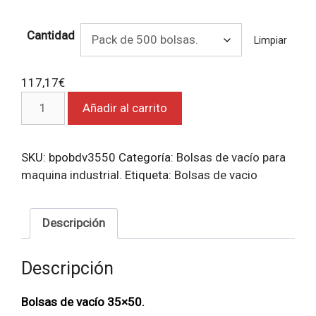
Cantidad
Limpiar
117,17
€
Bolsas
Añadir al carrito
de
vacío
35x50.
SKU:
bpobdv3550
Categoría:
Bolsas de vacío para
cantidad
maquina industrial.
Etiqueta:
Bolsas de vacio
Descripción
Descripción
Bolsas de vacío 35×50.