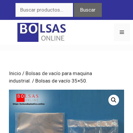
Saltar
Buscar
Buscar
al
por:
contenido
Men
Inicio
/
Bolsas de vacío para maquina
industrial.
/ Bolsas de vacío 35×50.