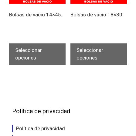
de
de
pro
Bolsas de vacío 14×45.
Bolsas de vacío 18×30.
producto
Este
Est
producto
pro
Seleccionar
Seleccionar
tiene
tien
opciones
opciones
múltiples
múlt
variantes.
vari
Las
Las
opciones
opc
se
se
pueden
pue
elegir
eleg
Política de privacidad
en
en
la
la
Política de privacidad
página
pág