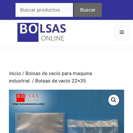
Saltar
Buscar
Buscar
al
por:
contenido
Men
Inicio
/
Bolsas de vacío para maquina
industrial.
/ Bolsas de vacío 22×35.