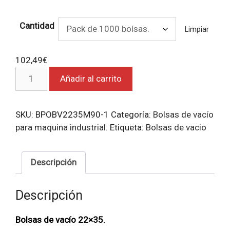
Cantidad
Limpiar
102,49
€
Bolsas
Añadir al carrito
de
vacío
22x35.
SKU:
BPOBV2235M90-1
Categoría:
Bolsas de vacío
cantidad
para maquina industrial.
Etiqueta:
Bolsas de vacio
Descripción
Descripción
Bolsas de vacío 22×35.