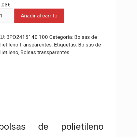
,03
€
lsas
Añadir al carrito
lietileno
ansparentes
KU:
BPO2415140 100
Categoría:
Bolsas de
x40.
lietileno transparentes.
Etiquetas:
Bolsas de
ntidad
lietileno
,
Bolsas transparentes.
bolsas de polietileno