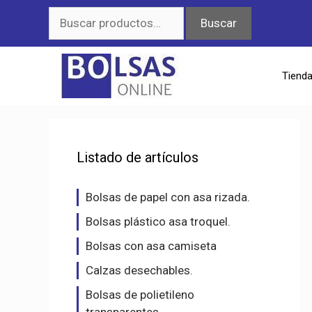
Saltar
Buscar
Buscar
al
por:
contenido
Tiend
Listado de artículos
Bolsas de papel con asa rizada.
Bolsas plástico asa troquel.
Bolsas con asa camiseta
Calzas desechables.
Bolsas de polietileno