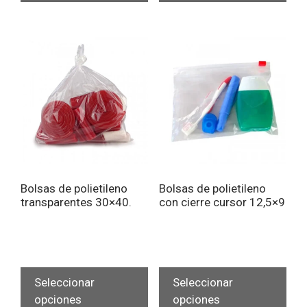
múltiples
múlt
variantes.
vari
Las
Las
opciones
opc
se
se
pueden
pue
elegir
eleg
en
en
la
la
página
pág
de
de
Bolsas de polietileno
Bolsas de polietileno
producto
pro
transparentes 30×40.
con cierre cursor 12,5×9
Este
Est
producto
pro
Seleccionar
Seleccionar
tiene
tien
opciones
opciones