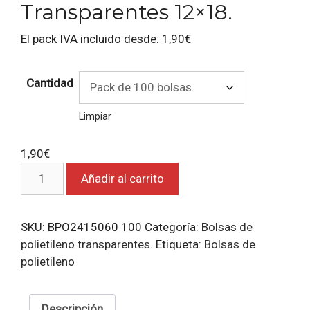
Transparentes 12×18.
El pack IVA incluido desde:
1,90
€
Cantidad
Limpiar
1,90
€
Bolsas
Añadir al carrito
de
polietileno
transparentes
SKU:
BPO2415060 100
Categoría:
Bolsas de
12x18.
polietileno transparentes.
Etiqueta:
Bolsas de
cantidad
polietileno
Descripción