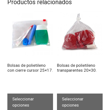
Productos relacionados
Bolsas de polietileno
Bolsas de polietileno
con cierre cursor 25×17.
transparentes 20×30.
Este
Est
producto
pro
Seleccionar
Seleccionar
tiene
tien
opciones
opciones