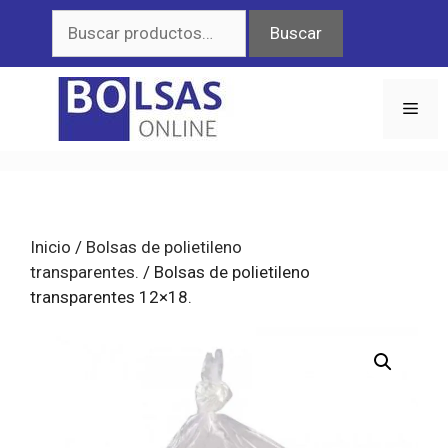
Saltar
Buscar
Buscar
al
por:
contenido
Men
Inicio
/
Bolsas de polietileno
transparentes.
/ Bolsas de polietileno
transparentes 12×18.