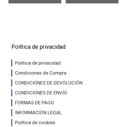
múltiples
múlt
variantes.
vari
Las
Las
opciones
opc
se
se
pueden
pue
elegir
eleg
Política de privacidad
en
en
la
la
Política de privacidad
página
pág
Condiciones de Compra
de
de
producto
pro
CONDICIONES DE DEVOLUCIÓN
CONDICIONES DE ENVÍO
FORMAS DE PAGO
INFORMACIÓN LEGAL
Política de cookies