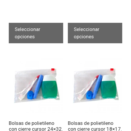
Este
Est
producto
pro
Seleccionar
Seleccionar
tiene
tien
opciones
opciones
múltiples
múlt
variantes.
vari
Las
Las
opciones
opc
se
se
pueden
pue
elegir
eleg
en
en
la
la
página
pág
de
de
Bolsas de polietileno
Bolsas de polietileno
producto
pro
con cierre cursor 24×32.
con cierre cursor 18×17.