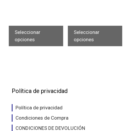
Este
Est
producto
pro
Seleccionar
Seleccionar
tiene
tien
opciones
opciones
múltiples
múlt
variantes.
vari
Las
Las
opciones
opc
se
se
pueden
pue
elegir
eleg
Política de privacidad
en
en
la
la
Política de privacidad
página
pág
Condiciones de Compra
de
de
producto
pro
CONDICIONES DE DEVOLUCIÓN