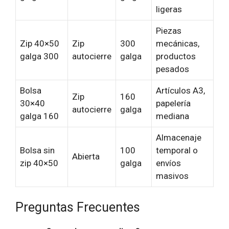
ligeras
Piezas
Zip 40×50
Zip
300
mecánicas,
galga 300
autocierre
galga
productos
pesados
Bolsa
Artículos A3,
Zip
160
30×40
papelería
autocierre
galga
galga 160
mediana
Almacenaje
Bolsa sin
100
temporal o
Abierta
zip 40×50
galga
envíos
masivos
Preguntas Frecuentes