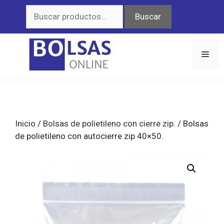
Saltar
Buscar
Buscar
al
por:
contenido
Men
Inicio
/
Bolsas de polietileno con cierre zip.
/ Bolsas
de polietileno con autocierre zip 40×50.