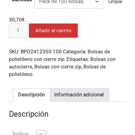
Limpiar
30,70
€
Bolsas
Añadir al carrito
de
polietileno
con
SKU:
BPO2412350 100
Categoría:
Bolsas de
autocierre
polietileno con cierre zip.
Etiquetas:
Bolsas con
zip
autocierre
,
Bolsas con cierre zip
,
Bolsas de
40x50.
polietileno
cantidad
Descripción
Información adicional
Descripción
Índice