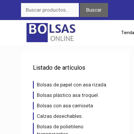
Saltar
Buscar
Buscar
al
por:
contenido
Tiend
Listado de artículos
Bolsas de papel con asa rizada.
Bolsas plástico asa troquel.
Bolsas con asa camiseta
Calzas desechables.
Bolsas de polietileno