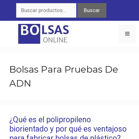
Saltar
Buscar
Buscar
al
por:
contenido
Men
Bolsas Para Pruebas De
ADN
¿Qué es el polipropileno
biorientado y por qué es ventajoso
para fabricar bolsas de plástico?