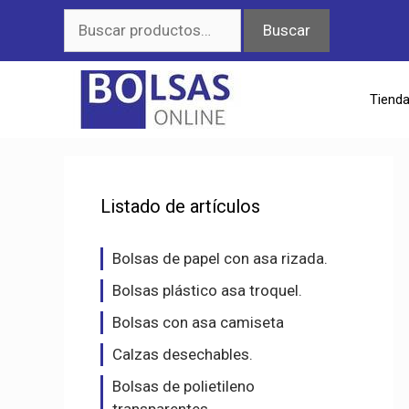
Saltar
Buscar
Buscar
al
por:
contenido
Tiend
Listado de artículos
Bolsas de papel con asa rizada.
Bolsas plástico asa troquel.
Bolsas con asa camiseta
Calzas desechables.
Bolsas de polietileno