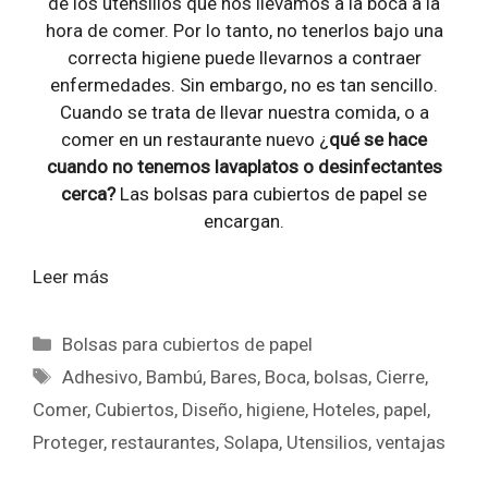
de los utensilios que nos llevamos a la boca a la
hora de comer. Por lo tanto, no tenerlos bajo una
correcta higiene puede llevarnos a contraer
enfermedades. Sin embargo, no es tan sencillo.
Cuando se trata de llevar nuestra comida, o a
comer en un restaurante nuevo ¿
qué se hace
cuando no tenemos lavaplatos o desinfectantes
cerca?
Las bolsas para cubiertos de papel se
encargan.
Leer más
Categorías
Bolsas para cubiertos de papel
Etiquetas
Adhesivo
,
Bambú
,
Bares
,
Boca
,
bolsas
,
Cierre
,
Comer
,
Cubiertos
,
Diseño
,
higiene
,
Hoteles
,
papel
,
Proteger
,
restaurantes
,
Solapa
,
Utensilios
,
ventajas