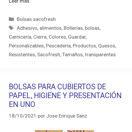
Leer más
Categorías
Bolsas sacofresh
Etiquetas
Adhesivo
,
alimentos
,
Bollerías
,
bolsas
,
Carnicería
,
Cierre
,
Colores
,
Guardar
,
Personalizables
,
Pescadería
,
Productos
,
Quesos
,
Resistentes
,
Sacofresh
,
Tamaños
,
transparentes
BOLSAS PARA CUBIERTOS DE
PAPEL, HIGIENE Y PRESENTACIÓN
EN UNO
18/10/2021
por
Jose Enrique Sanz