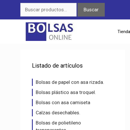
Saltar
Buscar
Buscar
al
por:
contenido
Tiend
Listado de artículos
Bolsas de papel con asa rizada.
Bolsas plástico asa troquel.
Bolsas con asa camiseta
Calzas desechables.
Bolsas de polietileno