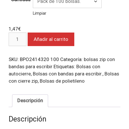
Limpiar
1,47
€
Bolsas
Añadir al carrito
zip
con
bandas
SKU:
BPO2414320 100
Categoría:
bolsas zip con
para
bandas para escribir
Etiquetas:
Bolsas con
escribir
autocierre
,
Bolsas con bandas para escribir.
,
Bolsas
6x8.
con cierre zip
,
Bolsas de polietileno
cantidad
Descripción
Descripción