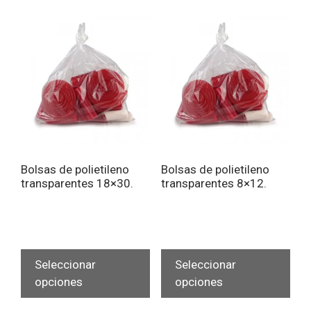
Bolsas de polietileno
Bolsas de polietileno
transparentes 18×30.
transparentes 8×12.
Este
Est
producto
pro
Seleccionar
Seleccionar
tiene
tien
opciones
opciones
múltiples
múlt