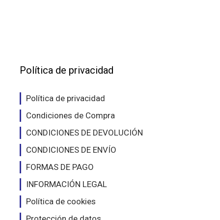
variantes.
vari
Las
Las
opciones
opc
se
se
pueden
pue
elegir
eleg
Política de privacidad
en
en
la
la
Política de privacidad
página
pág
Condiciones de Compra
de
de
producto
pro
CONDICIONES DE DEVOLUCIÓN
CONDICIONES DE ENVÍO
FORMAS DE PAGO
INFORMACIÓN LEGAL
Política de cookies
Protección de datos