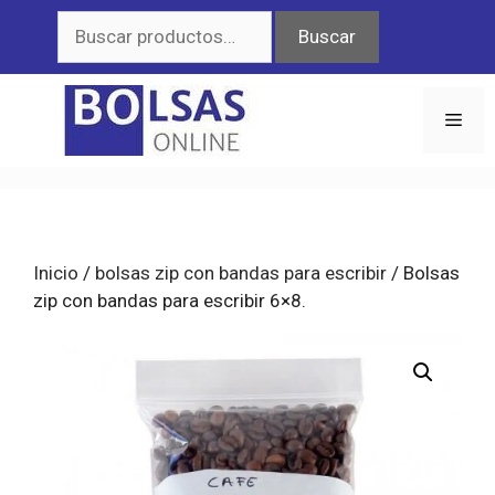
Saltar
Buscar
Buscar
al
por:
contenido
Men
Inicio
/
bolsas zip con bandas para escribir
/ Bolsas
zip con bandas para escribir 6×8.