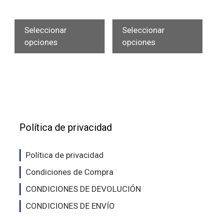
Este
Est
producto
pro
Seleccionar
Seleccionar
tiene
tien
opciones
opciones
múltiples
múlt
variantes.
vari
Las
Las
opciones
opc
se
se
pueden
pue
elegir
eleg
Política de privacidad
en
en
la
la
Política de privacidad
página
pág
Condiciones de Compra
de
de
producto
pro
CONDICIONES DE DEVOLUCIÓN
CONDICIONES DE ENVÍO