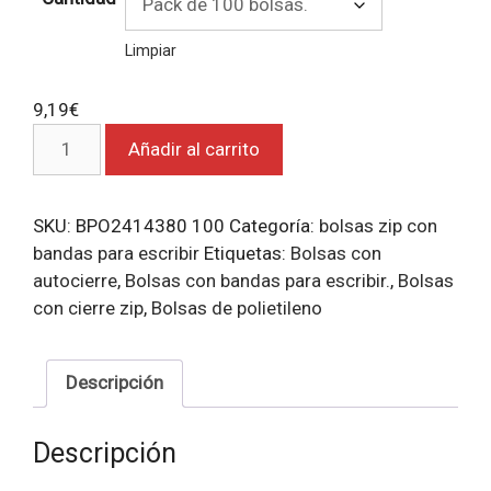
Limpiar
9,19
€
Bolsas
Añadir al carrito
zip
con
bandas
SKU:
BPO2414380 100
Categoría:
bolsas zip con
para
bandas para escribir
Etiquetas:
Bolsas con
escribir
autocierre
,
Bolsas con bandas para escribir.
,
Bolsas
18x25.
con cierre zip
,
Bolsas de polietileno
cantidad
Descripción
Descripción