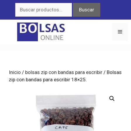
Saltar
Buscar
Buscar
al
por:
contenido
Men
Inicio
/
bolsas zip con bandas para escribir
/ Bolsas
zip con bandas para escribir 18×25.