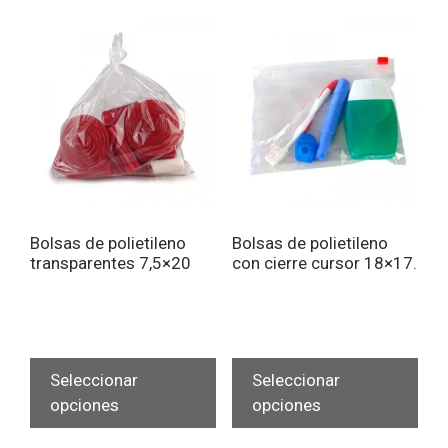
Las
Las
opciones
opc
se
se
pueden
pue
elegir
eleg
en
en
la
la
página
pág
de
de
Bolsas de polietileno
Bolsas de polietileno
producto
pro
transparentes 7,5×20
con cierre cursor 18×17.
Este
Est
producto
pro
Seleccionar
Seleccionar
tiene
tien
opciones
opciones
múltiples
múlt