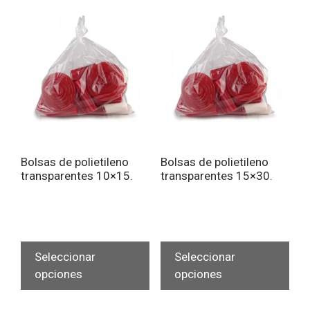
Bolsas de polietileno
Bolsas de polietileno
transparentes 10×15.
transparentes 15×30.
Este
Est
producto
pro
Seleccionar
Seleccionar
tiene
tien
opciones
opciones
múltiples
múlt
variantes.
vari