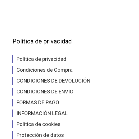
variantes.
vari
Las
Las
opciones
opc
se
se
pueden
pue
elegir
eleg
Política de privacidad
en
en
la
la
Política de privacidad
página
pág
Condiciones de Compra
de
de
producto
pro
CONDICIONES DE DEVOLUCIÓN
CONDICIONES DE ENVÍO
FORMAS DE PAGO
INFORMACIÓN LEGAL
Política de cookies
Protección de datos