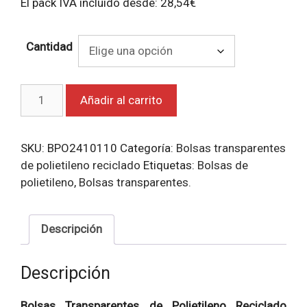
El pack IVA incluido desde:
28,54
€
Cantidad
Bolsas
Añadir al carrito
transparentes
de
polietileno
SKU:
BPO2410110
Categoría:
Bolsas transparentes
reciclado
de polietileno reciclado
Etiquetas:
Bolsas de
18x30
polietileno
,
Bolsas transparentes.
cantidad
Descripción
Descripción
Bolsas Transparentes de Polietileno Reciclado