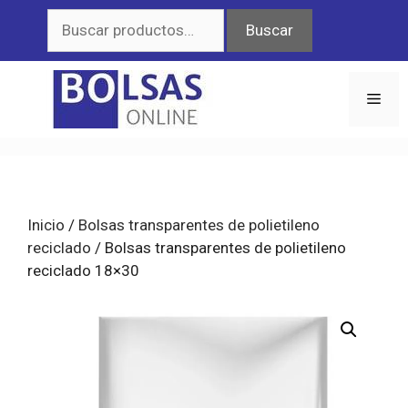
Saltar
Buscar
Buscar
al
por:
contenido
Men
Inicio
/
Bolsas transparentes de polietileno
reciclado
/ Bolsas transparentes de polietileno
reciclado 18×30