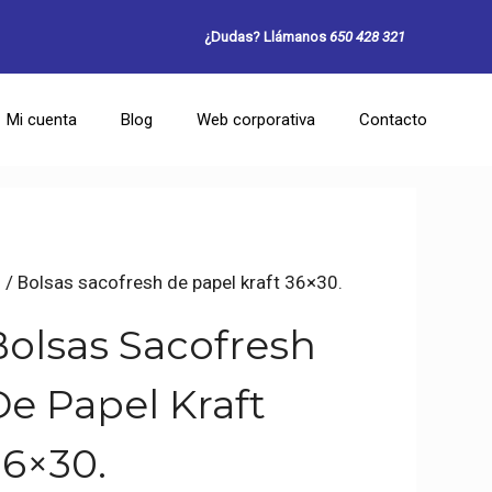
¿Dudas? Llámanos
650 428 321
Mi cuenta
Blog
Web corporativa
Contacto
.
/ Bolsas sacofresh de papel kraft 36×30.
Bolsas Sacofresh
De Papel Kraft
36×30.