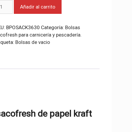
lsas
Añadir al carrito
cofresh
pel
KU:
BPOSACK3630
Categoría:
Bolsas
aft
cofresh para carnicería y pescadería.
x30.
iqueta:
Bolsas de vacio
ntidad
sacofresh de papel kraft