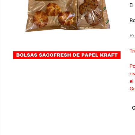
El
Bo
Pr
Tr
Po
re
el
Gr
C