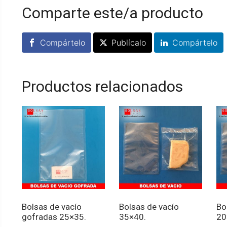
Comparte este/a producto
Compártelo
Publícalo
Compártelo
Productos relacionados
Bolsas de vacío
Bolsas de vacío
Bo
gofradas 25×35.
35×40.
20