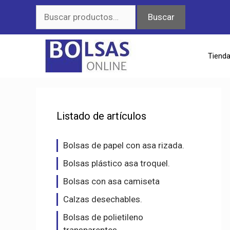
Saltar
Buscar
Buscar
al
por:
contenido
Tiend
Listado de artículos
Bolsas de papel con asa rizada.
Bolsas plástico asa troquel.
Bolsas con asa camiseta
Calzas desechables.
Bolsas de polietileno