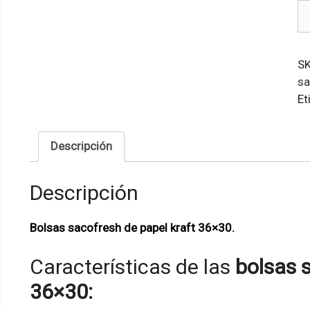
Bo
sa
de
pa
S
kr
sa
36
Et
ca
Descripción
Descripción
Bolsas sacofresh de papel kraft 36×30
.
Características de las
bolsas 
36×30: