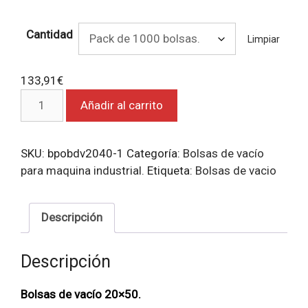
Cantidad
Limpiar
133,91
€
Bolsas
Añadir al carrito
de
vacío
20x50.
SKU:
bpobdv2040-1
Categoría:
Bolsas de vacío
cantidad
para maquina industrial.
Etiqueta:
Bolsas de vacio
Descripción
Descripción
Bolsas de vacío 20×50.