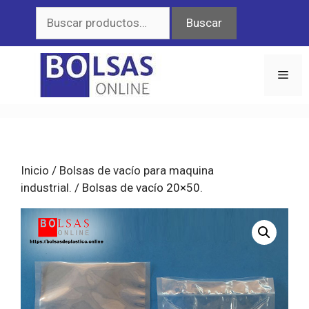
Saltar
Buscar
Buscar
al
por:
contenido
Men
Inicio
/
Bolsas de vacío para maquina
industrial.
/ Bolsas de vacío 20×50.