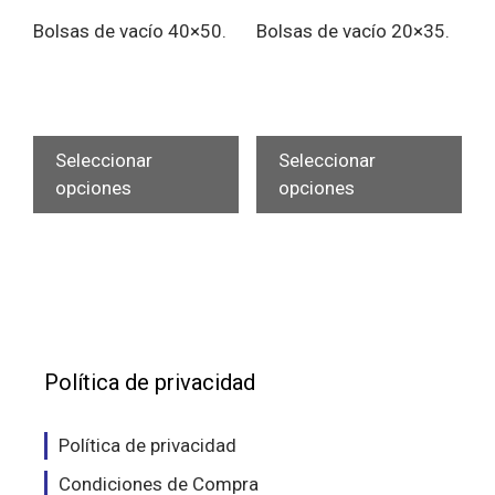
de
de
Bolsas de vacío 40×50.
Bolsas de vacío 20×35.
producto
pro
Este
Est
producto
pro
Seleccionar
Seleccionar
tiene
tien
opciones
opciones
múltiples
múlt
variantes.
vari
Las
Las
opciones
opc
se
se
pueden
pue
elegir
eleg
Política de privacidad
en
en
la
la
Política de privacidad
página
pág
Condiciones de Compra
de
de