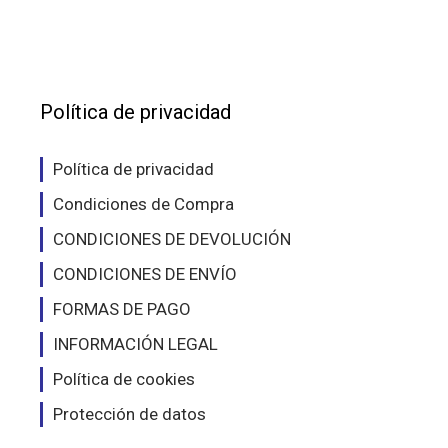
Las
Las
opciones
opc
se
se
pueden
pue
elegir
eleg
Política de privacidad
en
en
la
la
Política de privacidad
página
pág
Condiciones de Compra
de
de
producto
pro
CONDICIONES DE DEVOLUCIÓN
CONDICIONES DE ENVÍO
FORMAS DE PAGO
INFORMACIÓN LEGAL
Política de cookies
Protección de datos