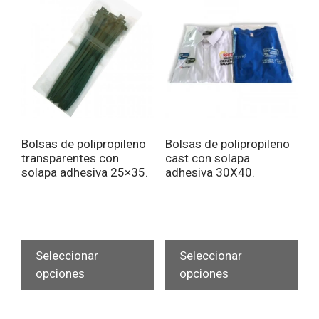
opciones
opc
se
se
pueden
pue
elegir
eleg
en
en
la
la
página
pág
de
de
Bolsas de polipropileno
Bolsas de polipropileno
producto
pro
transparentes con
cast con solapa
solapa adhesiva 25×35.
adhesiva 30X40.
Este
Est
producto
pro
Seleccionar
Seleccionar
tiene
tien
opciones
opciones
múltiples
múlt
variantes.
vari