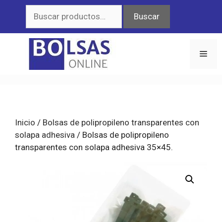
Saltar
Buscar
Buscar
al
por:
contenido
Men
Inicio
/
Bolsas de polipropileno transparentes con
solapa adhesiva
/ Bolsas de polipropileno
transparentes con solapa adhesiva 35×45.