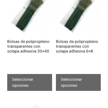
Bolsas de polipropileno
Bolsas de polipropileno
transparentes con
transparentes con
solapa adhesiva 30×40.
solapa adhesiva 6×8.
Este
Est
producto
pro
Seleccionar
Seleccionar
tiene
tien
opciones
opciones
múltiples
múlt
variantes.
vari
Las
Las