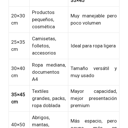
35×45
Productos
20×30
Muy manejable pero
pequeños,
cm
poco volumen
cosmética
Camisetas,
25×35
folletos,
Ideal para ropa ligera
cm
accesorios
Ropa mediana,
30×40
Tamaño versátil y
documentos
cm
muy usado
A4
Textiles
Mayor capacidad,
35×45
grandes, packs,
mejor presentación
cm
ropa doblada
premium
Abrigos,
Más espacio, pero
40×50
mantas,