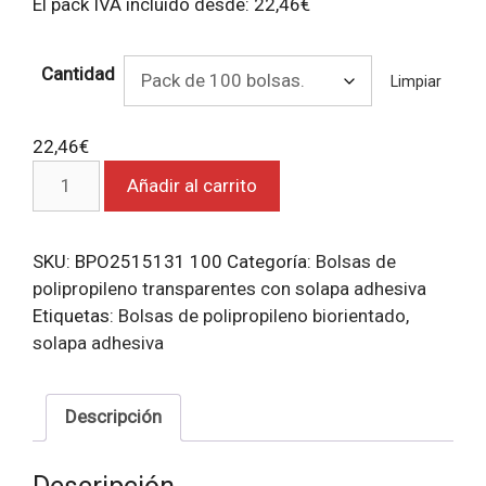
El pack IVA incluido desde:
22,46
€
Cantidad
Limpiar
22,46
€
Bolsas
Añadir al carrito
de
polipropileno
transparentes
SKU:
BPO2515131 100
Categoría:
Bolsas de
con
polipropileno transparentes con solapa adhesiva
solapa
Etiquetas:
Bolsas de polipropileno biorientado
,
adhesiva
solapa adhesiva
35x45.
cantidad
Descripción