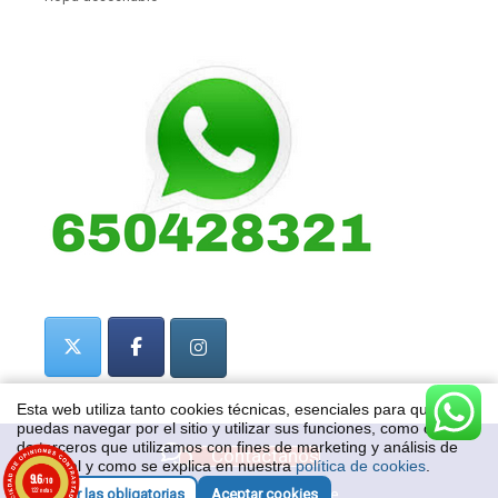
Esta web utiliza tanto cookies técnicas, esenciales para que
puedas navegar por el sitio y utilizar sus funciones, como cookies
de terceros que utilizamos con fines de marketing y análisis de
Contactanos
datos, tal y como se explica en nuestra
política de cookies
.
9.6
/10
122 notas
© 2020
Bolsas Online
Aceptar las obligatorias
Aceptar cookies