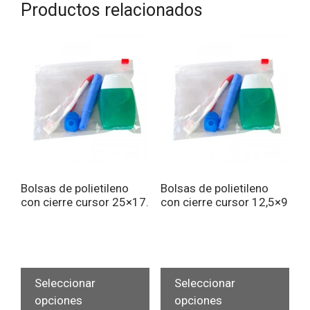
Productos relacionados
Bolsas de polietileno
Bolsas de polietileno
con cierre cursor 25×17.
con cierre cursor 12,5×9
Este
Est
producto
pro
Seleccionar
Seleccionar
tiene
tien
opciones
opciones