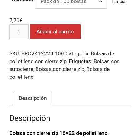
Limpiar
7,70
€
Bolsas
Añadir al carrito
con
cierre
zip
SKU:
BPO2412220 100
Categoría:
Bolsas de
16x22.
polietileno con cierre zip.
Etiquetas:
Bolsas con
cantidad
autocierre
,
Bolsas con cierre zip
,
Bolsas de
polietileno
Descripción
Descripción
Bolsas con cierre zip 16×22 de polietileno
.