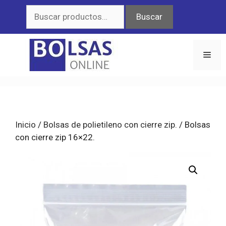
Saltar
Buscar
Buscar
al
por:
contenido
Men
Inicio
/
Bolsas de polietileno con cierre zip.
/ Bolsas
con cierre zip 16×22.