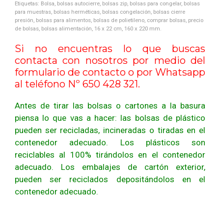
Etiquetas: Bolsa, bolsas autocierre, bolsas zip, bolsas para congelar, bolsas
para muestras, bolsas herméticas, bolsas congelación, bolsas cierre
presión, bolsas para alimentos, bolsas de polietileno, comprar bolsas, precio
de bolsas, bolsas alimentación, 16 x 22 cm, 160 x 220 mm.
Si no encuentras lo que buscas
contacta con nosotros por medio del
formulario de contacto
o por Whatsapp
al teléfono Nº 650 428 321.
Antes de tirar las bolsas o cartones a la basura
piensa lo que vas a hacer: las bolsas de plástico
pueden ser recicladas, incineradas o tiradas en el
contenedor adecuado. Los plásticos son
reciclables al 100% tirándolos en el contenedor
adecuado. Los embalajes de cartón exterior,
pueden ser reciclados depositándolos en el
contenedor adecuado.