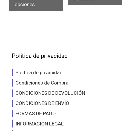
tiene
opciones
múlt
múltiples
vari
variantes.
Las
Las
opc
opciones
se
se
pue
pueden
eleg
elegir
Política de privacidad
en
en
la
la
pág
Política de privacidad
página
de
Condiciones de Compra
de
pro
producto
CONDICIONES DE DEVOLUCIÓN
CONDICIONES DE ENVÍO
FORMAS DE PAGO
INFORMACIÓN LEGAL