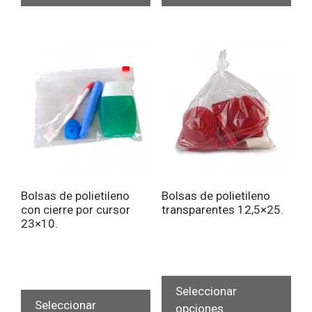
múltiples
múlt
variantes.
vari
Las
Las
opciones
opc
se
se
pueden
pue
elegir
eleg
en
en
la
la
página
pág
de
de
Bolsas de polietileno
Bolsas de polietileno
producto
pro
con cierre por cursor
transparentes 12,5×25.
23×10.
Est
Este
pro
Seleccionar
producto
Seleccionar
tien
opciones