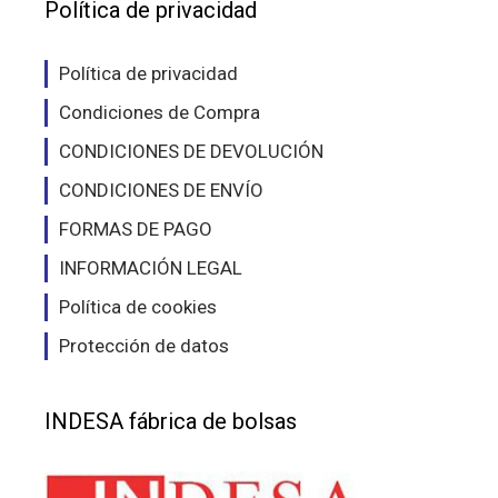
elegir
eleg
Política de privacidad
en
en
la
la
Política de privacidad
página
pág
Condiciones de Compra
de
de
producto
pro
CONDICIONES DE DEVOLUCIÓN
CONDICIONES DE ENVÍO
FORMAS DE PAGO
INFORMACIÓN LEGAL
Política de cookies
Protección de datos
INDESA fábrica de bolsas