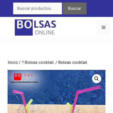
Saltar
Buscar
Buscar
al
por:
contenido
Men
Inicio
/
? Bolsas cocktail.
/ Bolsas cocktail.