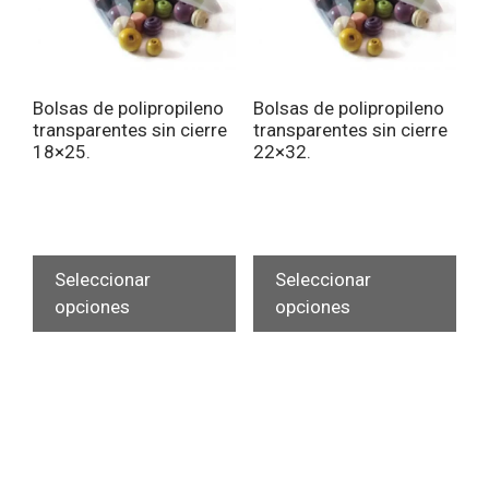
en
en
la
la
página
pág
de
de
Bolsas de polipropileno
Bolsas de polipropileno
producto
pro
transparentes sin cierre
transparentes sin cierre
18×25.
22×32.
Este
Est
producto
pro
Seleccionar
Seleccionar
tiene
tien
opciones
opciones
múltiples
múlt
variantes.
vari
Las
Las
opciones
opc
se
se
pueden
pue