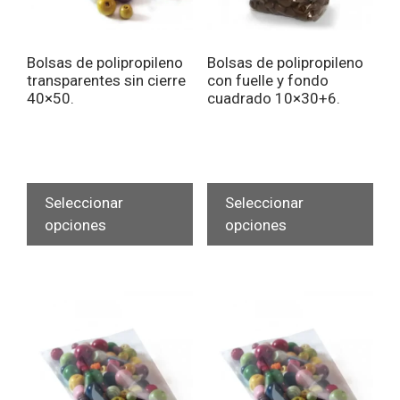
Bolsas de polipropileno
Bolsas de polipropileno
transparentes sin cierre
con fuelle y fondo
40×50.
cuadrado 10×30+6.
Este
Est
producto
pro
Seleccionar
Seleccionar
tiene
tien
opciones
opciones
múltiples
múlt
variantes.
vari
Las
Las
opciones
opc
se
se
pueden
pue
elegir
eleg