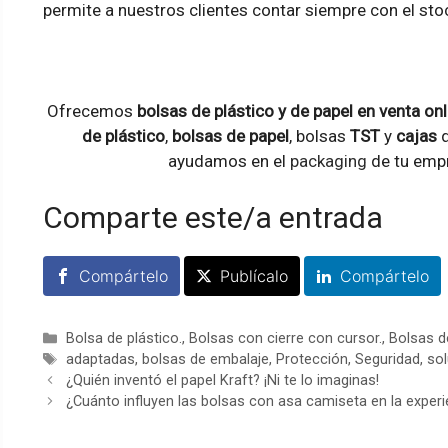
permite a nuestros clientes contar siempre con el st
Ofrecemos
bolsas de plástico y de papel en venta onl
de plástico
,
bolsas de papel
, bolsas
TST
y
cajas
d
ayudamos en el
packaging
de tu empr
Comparte este/a entrada
Compártelo
Publícalo
Compártelo
Categorías
Bolsa de plástico.
,
Bolsas con cierre con cursor.
,
Bolsas d
Etiquetas
adaptadas
,
bolsas de embalaje
,
Protección
,
Seguridad
,
sol
¿Quién inventó el papel Kraft? ¡Ni te lo imaginas!
¿Cuánto influyen las bolsas con asa camiseta en la exper