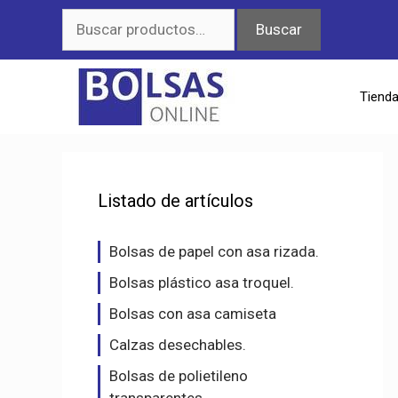
Saltar
Buscar
Buscar
al
por:
contenido
Tiend
Listado de artículos
Bolsas de papel con asa rizada.
Bolsas plástico asa troquel.
Bolsas con asa camiseta
Calzas desechables.
Bolsas de polietileno