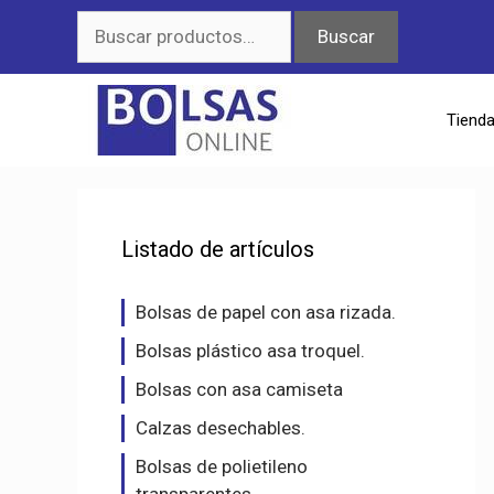
Saltar
Buscar
Buscar
al
por:
contenido
Tiend
Listado de artículos
Bolsas de papel con asa rizada.
Bolsas plástico asa troquel.
Bolsas con asa camiseta
Calzas desechables.
Bolsas de polietileno