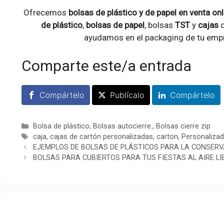
Ofrecemos
bolsas de plástico y de papel en venta onl
de plástico
,
bolsas de papel
, bolsas
TST
y
cajas
d
ayudamos en el
packaging
de tu empr
Comparte este/a entrada
Compártelo
Publícalo
Compártelo
Categorías
Bolsa de plástico
,
Bolsas autocierre.
,
Bolsas cierre zip
Etiquetas
caja
,
cajas de cartón personalizadas
,
carton
,
Personaliza
EJEMPLOS DE BOLSAS DE PLÁSTICOS PARA LA CONSERV
BOLSAS PARA CUBIERTOS PARA TUS FIESTAS AL AIRE LI