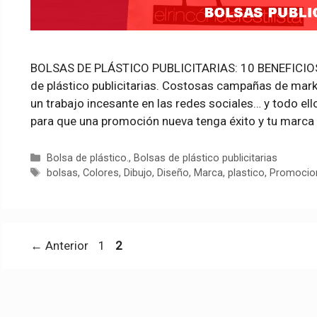
BOLSAS DE PLÁSTICO PUBLICITARIAS: 10 BENEFICI
de plástico publicitarias. Costosas campañas de mark
un trabajo incesante en las redes sociales… y todo el
para que una promoción nueva tenga éxito y tu marca
Categorías
Bolsa de plástico.
,
Bolsas de plástico publicitarias
Etiquetas
bolsas
,
Colores
,
Dibujo
,
Diseño
,
Marca
,
plastico
,
Promocio
Página
Página
←
Anterior
1
2