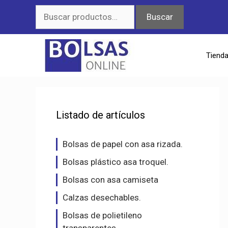
Saltar
Buscar
Buscar
al
por:
contenido
Tiend
Listado de artículos
Bolsas de papel con asa rizada.
Bolsas plástico asa troquel.
Bolsas con asa camiseta
Calzas desechables.
Bolsas de polietileno