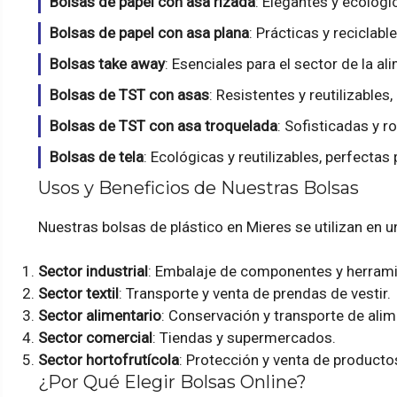
Bolsas de papel con asa rizada
: Elegantes y ecológi
Bolsas de papel con asa plana
: Prácticas y reciclabl
Bolsas take away
: Esenciales para el sector de la al
Bolsas de TST con asas
: Resistentes y reutilizable
Bolsas de TST con asa troquelada
: Sofisticadas y r
Bolsas de tela
: Ecológicas y reutilizables, perfecta
Usos y Beneficios de Nuestras Bolsas
Nuestras bolsas de plástico en Mieres se utilizan en 
Sector industrial
: Embalaje de componentes y herrami
Sector textil
: Transporte y venta de prendas de vestir.
Sector alimentario
: Conservación y transporte de ali
Sector comercial
: Tiendas y supermercados.
Sector hortofrutícola
: Protección y venta de producto
¿Por Qué Elegir Bolsas Online?