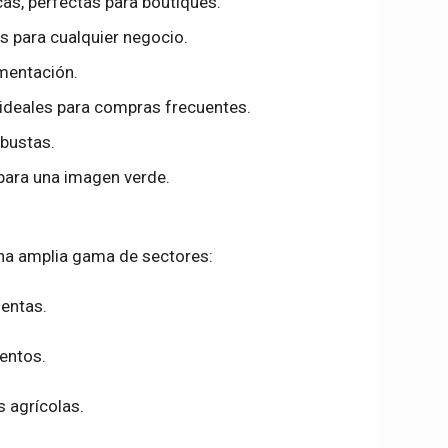
cas, perfectas para boutiques.
es para cualquier negocio.
imentación.
s, ideales para compras frecuentes.
obustas.
s para una imagen verde.
una amplia gama de sectores:
entas.
mentos.
s agrícolas.