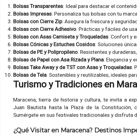
Bolsas Transparentes
: Ideal para destacar el contenido
Bolsas Impresas
: Personaliza tus bolsas con tu marc
Bolsas con Cierre Zip
: Asegura la frescura y segurida
Bolsas con Cierre Adhesivo
: Prácticas y fáciles de us
Bolsas con Asas Camiseta y Troqueladas
: Confort y 
Bolsas Cónicas y Estuches Cosidos
: Soluciones únic
Bolsas de PE y Polipropileno
: Resistentes y duraderas,
Bolsas de Papel con Asa Rizada y Plana
: Elegancia y 
Bolsas Take Away y de TST con Asas y Troqueladas
: 
Bolsas de Tela
: Sostenibles y reutilizables, ideales p
Turismo y Tradiciones en Mar
Maracena
, tierra de historia y cultura, te invita a 
Juan Bautista hasta la Plaza de la Constitución, c
Sumérgete en sus festivales tradicionales y disfruta d
¿Qué Visitar en Maracena? Destinos Imp