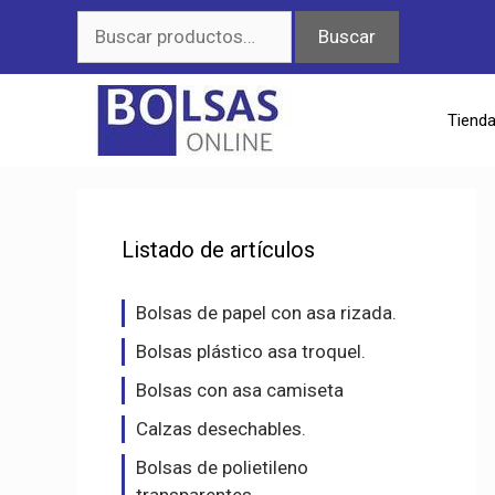
Saltar
Buscar
Buscar
al
por:
contenido
Tiend
Listado de artículos
Bolsas de papel con asa rizada.
Bolsas plástico asa troquel.
Bolsas con asa camiseta
Calzas desechables.
Bolsas de polietileno