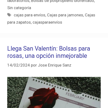
laboratorios
,
Bolsas de polipropileno biorentado
,
Sin categoría
Etiquetas
cajas para envíos
,
Cajas para jamones
,
Cajas
para zapatos
,
cajasparaenvíos
Llega San Valentín: Bolsas para
rosas, una opción inmejorable
14/02/2024
por
Jose Enrique Sanz