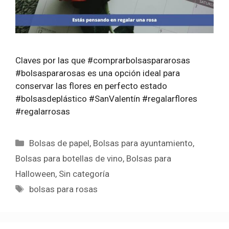
Claves por las que #comprarbolsaspararosas
#bolsaspararosas es una opción ideal para
conservar las flores en perfecto estado
#bolsasdeplástico #SanValentín #regalarflores
#regalarrosas
Categorías
Bolsas de papel
,
Bolsas para ayuntamiento
,
Bolsas para botellas de vino
,
Bolsas para
Halloween
,
Sin categoría
Etiquetas
bolsas para rosas